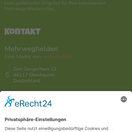
breit gefächertes Angebot für Ihre individuellen
Mehrweg-Werbemittel.
Kontakt
Mehrweghelden
Eine Marke von
vertriebskick´
Zum Steigerhaus 12
46117 Oberhausen
Deutschland
info@vertriebskick.de
+49 208 - 708 164 - 0
News von Mehrweghelden erhalten
Mehrweghelden auf Facebook