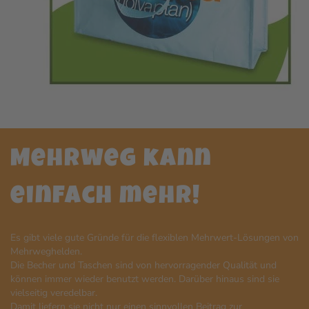
Mehrweg kann
einfach mehr!
Es gibt viele gute Gründe für die flexiblen Mehrwert-Lösungen von
Mehrweghelden.
Die Becher und Taschen sind von hervorragender Qualität und
können immer wieder benutzt werden. Darüber hinaus sind sie
vielseitig veredelbar.
Damit liefern sie nicht nur einen sinnvollen Beitrag zur