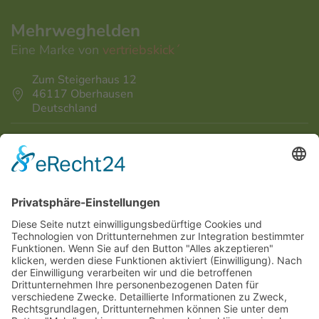
Mehrweghelden
Eine Marke von
vertriebskick´
Zum Steigerhaus 12
46117 Oberhausen
Deutschland
info@vertriebskick.de
+49 208 - 708 164 - 0
News von Mehrweghelden erhalten
Mehrweghelden auf Facebook
Bitte beachten Sie, dass wir ausschließlich
Gewerbetreibende und Vereine beliefern.
Privatpersonen sind von unserem Verkaufsangebot
ausgeschlossen. Unsere Preise sind immer zzgl.
gesetzlicher MwSt zu verstehen.