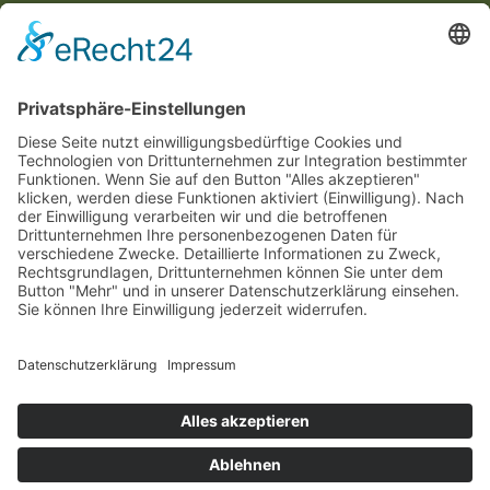
info@vertriebskick.de
+49 208 - 708 164 - 0
News von Mehrweghelden erhalten
Mehrweghelden auf Facebook
Bitte beachten Sie, dass wir ausschließlich
Gewerbetreibende und Vereine beliefern.
Privatpersonen sind von unserem Verkaufsangebot
ausgeschlossen. Unsere Preise sind immer zzgl.
gesetzlicher MwSt zu verstehen.
©
2026
Mehrweghelden
Eine Marke von
vertriebskick´
.
Impressum
AGB
Datenschutz
FAQ
Cookie-Einstellungen