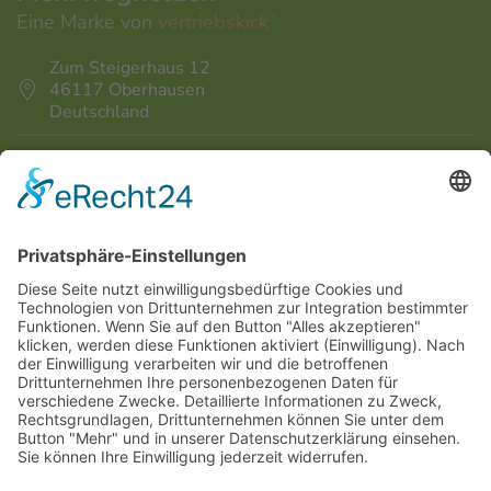
Eine Marke von
vertriebskick´
Zum Steigerhaus 12
46117 Oberhausen
Deutschland
info@vertriebskick.de
+49 208 - 708 164 - 0
News von Mehrweghelden erhalten
Mehrweghelden auf Facebook
Bitte beachten Sie, dass wir ausschließlich
Gewerbetreibende und Vereine beliefern.
Privatpersonen sind von unserem Verkaufsangebot
ausgeschlossen. Unsere Preise sind immer zzgl.
gesetzlicher MwSt zu verstehen.